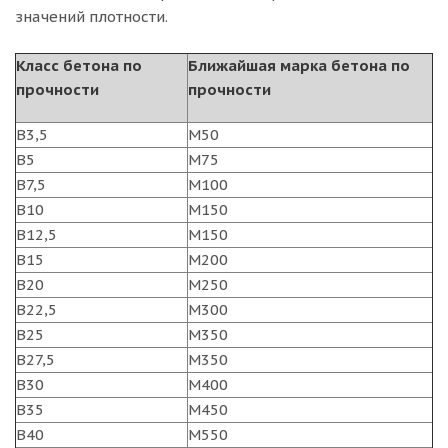
значений плотности.
Класс бетона по
Ближайшая марка бетона по
прочности
прочности
B3,5
M50
B5
M75
B7,5
M100
B10
M150
B12,5
M150
B15
M200
B20
M250
B22,5
M300
B25
M350
B27,5
M350
B30
M400
B35
M450
B40
M550