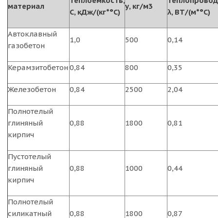
теплоемкость,
теплопровод
материал
у, кг/м3
С, кДж/(кг*°С)
λ, ВТ/(м*°С)
Автоклавный
1,0
500
0,14
газобетон
Керамзитобетон
0,84
800
0,35
Железобетон
0,84
2500
2,04
Полнотелый
глиняный
0,88
1800
0,81
кирпич
Пустотелый
глиняный
0,88
1000
0,44
кирпич
Полнотелый
силикатный
0,88
1800
0,87