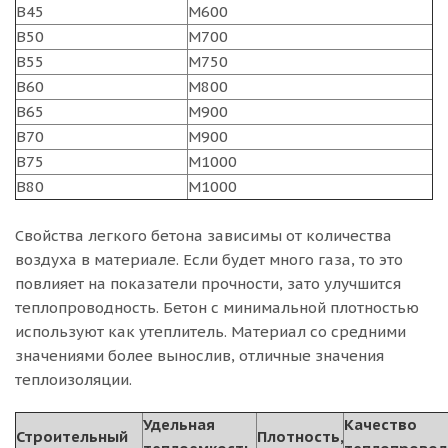
B45
M600
B50
M700
B55
M750
B60
M800
B65
M900
B70
M900
B75
M1000
B80
M1000
Свойства легкого бетона зависимы от количества
воздуха в материале. Если будет много газа, то это
повлияет на показатели прочности, зато улучшится
теплопроводность. Бетон с минимальной плотностью
используют как утеплитель. Материал со средними
значениями более вынослив, отличные значения
теплоизоляции.
Удельная
Качество
Строительный
Плотность,