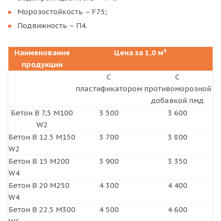
Морозостойкость – F75;
Подвижность – П4.
Наименование
Цена за 1,0 м³
продукции
С
С
пластификатором
противоморозной
добавкой пмд
Бетон B 7,5 М100
3 500
3 600
W2
Бетон B 12.5 М150
3 700
3 800
W2
Бетон B 15 М200
3 900
3 350
W4
Бетон B 20 М250
4 300
4 400
W4
Бетон B 22.5 М300
4 500
4 600