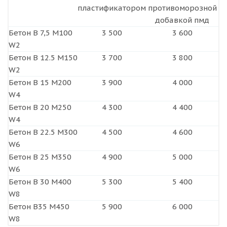
пластификатором
противоморозной
добавкой пмд
Бетон B 7,5 М100
3 500
3 600
W2
Бетон B 12.5 М150
3 700
3 800
W2
Бетон B 15 М200
3 900
4 000
W4
Бетон B 20 М250
4 300
4 400
W4
Бетон B 22.5 М300
4 500
4 600
W6
Бетон B 25 М350
4 900
5 000
W6
Бетон B 30 М400
5 300
5 400
W8
Бетон В35 М450
5 900
6 000
W8